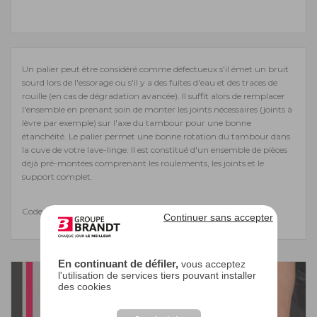
Un palier peut être considéré comme défectueux s'il émet un bruit
sourd lors de l'essorage ou s'il y a des fuites d'eau et des traces de
rouille (en cas de dégradation avancée). Il suffit alors de remplacer
l'ensemble en prenant soin de monter les joints nécessaires (joints à
lèvre par exemple) sur l'axe du tambour pour une bonne
étanchéité. Le palier permet une bonne rotation du tambour dans
la cuve de votre lave-linge. Il est constitué d'un ensemble de pièces
déjà pré-montées comprenant les roulements, les joints et le
support complet.
Code EAN : 3251430732086
Continuer sans accepter
En continuant de défiler,
vous acceptez
l'utilisation de services tiers pouvant installer
des cookies