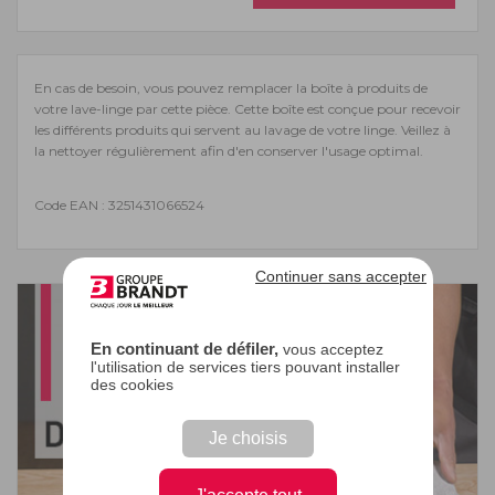
En cas de besoin, vous pouvez remplacer la boîte à produits de
votre lave-linge par cette pièce. Cette boîte est conçue pour recevoir
les différents produits qui servent au lavage de votre linge. Veillez à
la nettoyer régulièrement afin d'en conserver l'usage optimal.
Code EAN : 3251431066524
Continuer sans accepter
En continuant de défiler,
vous acceptez
l'utilisation de services tiers pouvant installer
des cookies
Je choisis
J'accepte tout