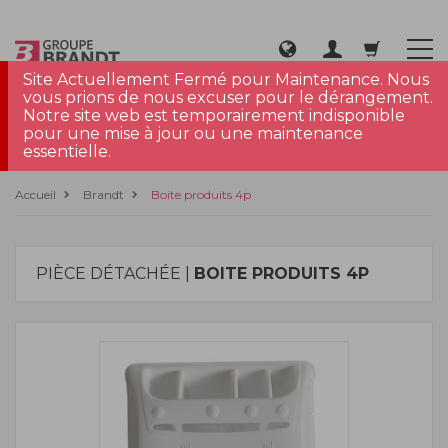
Site Actuellement Fermé pour Maintenance. Nous
vous prions de nous excuser pour le dérangement.
Notre site web est temporairement indisponible
pour une mise à jour ou une maintenance
essentielle.
Accueil
Brandt
Boite produits 4p
PIÈCE DÉTACHÉE |
BOITE PRODUITS 4P