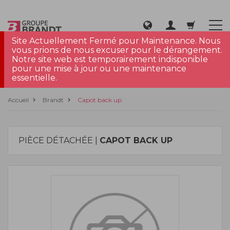
Site Actuellement Fermé pour Maintenance. Nous
vous prions de nous excuser pour le dérangement.
Notre site web est temporairement indisponible
pour une mise à jour ou une maintenance
essentielle.
Accueil
Brandt
Capot back up
PIÈCE DÉTACHÉE |
CAPOT BACK UP