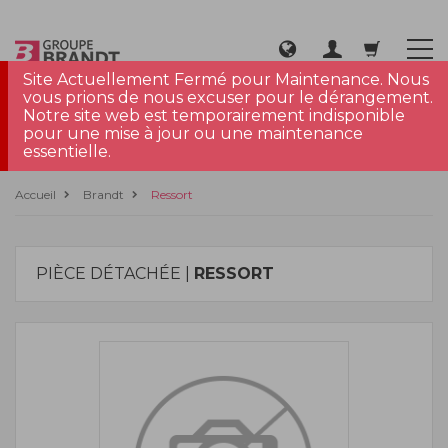
Site Actuellement Fermé pour Maintenance. Nous
vous prions de nous excuser pour le dérangement.
Notre site web est temporairement indisponible
pour une mise à jour ou une maintenance
essentielle.
Accueil
Brandt
Ressort
PIÈCE DÉTACHÉE |
RESSORT