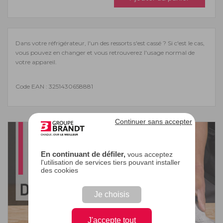
Dans votre réfrigérateur, l'un des ressorts s'est cassé ? Si c'est le cas,
vous pouvez en changer et vous retrouverez l'usage normal de
votre appareil.
Code EAN : 3251430658881
Continuer sans accepter
En continuant de défiler,
vous acceptez
l'utilisation de services tiers pouvant installer
des cookies
Je choisis
J'accepte tout