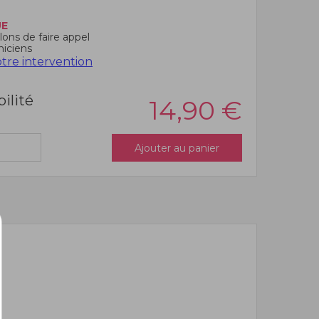
UE
ons de faire appel
niciens
re intervention
bilité
14,90
€
Ajouter au panier