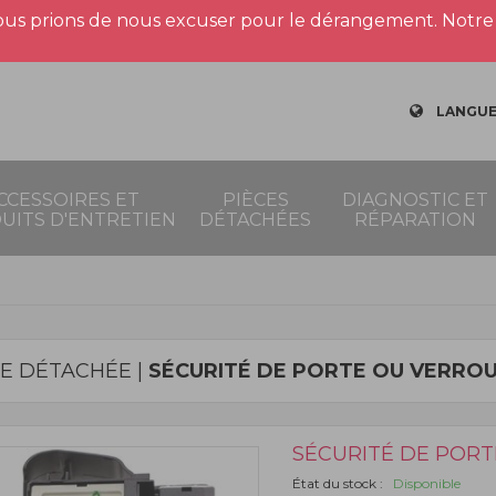
us prions de nous excuser pour le dérangement. Notre 
LANGUE
CCESSOIRES ET
PIÈCES
DIAGNOSTIC ET
UITS D'ENTRETIEN
DÉTACHÉES
RÉPARATION
CE DÉTACHÉE |
SÉCURITÉ DE PORTE OU VERRO
SÉCURITÉ DE POR
État du stock :
Disponible