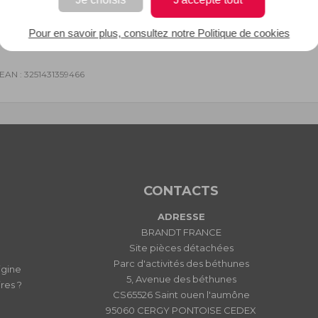
Pour en savoir plus, consultez notre Politique de cookies
EAN : 3251431359466
CONTACTS
ADRESSE
BRANDT FRANCE
Site pièces détachées
Parc d'activités des béthunes
igine
5, Avenue des béthunes
res ?
CS65526 Saint ouen l'aumône
95060 CERGY PONTOISE CEDEX