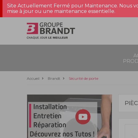
Site Actuellement Fermé pour Maintenance. Nous vo
mise à jour ou une maintenance essentielle.
A
PROD
Accueil
Brandt
Sécurité de porte
PIÈ