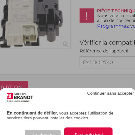
PIÈCE TECHNIQ
Nous vous conseill
à l'un de nos tech
Programmez vot
Vérifier la compati
Référence de l'appareil
RIPTION
Continuer sans accepter
ité de porte ou verrou de porte
pour lave-linge
En continuant de défiler,
vous acceptez l'utilisation de
services tiers pouvant installer des cookies
Je choisis
J'accepte tout