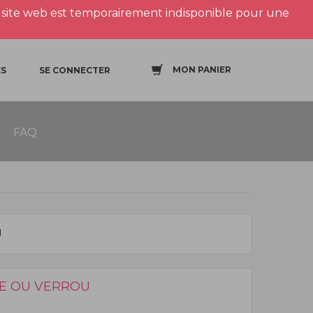
site web est temporairement indisponible pour une
MON PANIER
S
SE CONNECTER
FAQ
U
TE OU VERROU