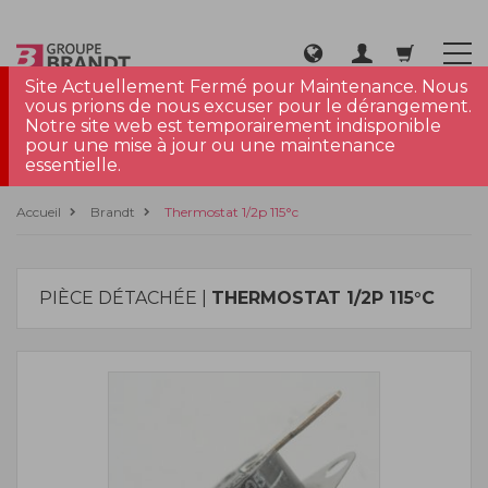
Site Actuellement Fermé pour Maintenance. Nous
vous prions de nous excuser pour le dérangement.
Notre site web est temporairement indisponible
pour une mise à jour ou une maintenance
essentielle.
Accueil
Brandt
Thermostat 1/2p 115°c
PIÈCE DÉTACHÉE |
THERMOSTAT 1/2P 115°C