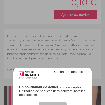
10,10
€
Ajouter au panier
Le programme de votre lave-linge refuse de démarrer ou est
suspendu, ou bien un code erreur spécifique s'affiche ou encore des
voyants clignotent sur le bandeau, l'eau ne chauffe pas : c'est peut-
être un problème de thermostat et de son système. Utilisez cette
pièce de remplacement afin de retrouver son usage normal. Sa
fonction est de réguler la température.
Code EAN : 3251430503433
Continuer sans accepter
En continuant de défiler,
vous acceptez
l'utilisation de services tiers pouvant installer
des cookies