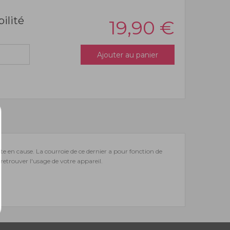
bilité
19,90
€
Ajouter au panier
te en cause. La courroie de ce dernier a pour fonction de
etrouver l'usage de votre appareil.