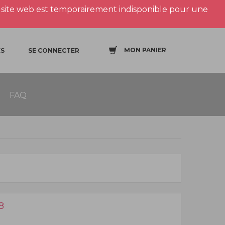
site web est temporairement indisponible pour une
MON PANIER
S
SE CONNECTER
FAQ
8