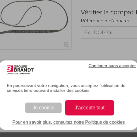
Vérifier la compati
Référence de l'appareil
Continuer sans accepter
RIPTION
En poursuivant votre navigation, vous acceptez l'utilisation de
services tiers pouvant installer des cookies
 moteur tourne, mais pas le tambour, la courroie de votre lave-linge est sans dou
mettre la rotation du moteur au tambour. Vous pouvez changer cette pièce et r
Je choisis
J'accepte tout
EAN : 3251431022759
Pour en savoir plus, consultez notre Politique de cookies