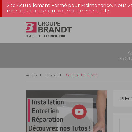
Site Actuellement Fermé pour Maintenance. Nous vo
mise à jour ou une maintenance essentielle.
A
PROD
Accueil
Brandt
Courroie 8eph1258
PIÈ