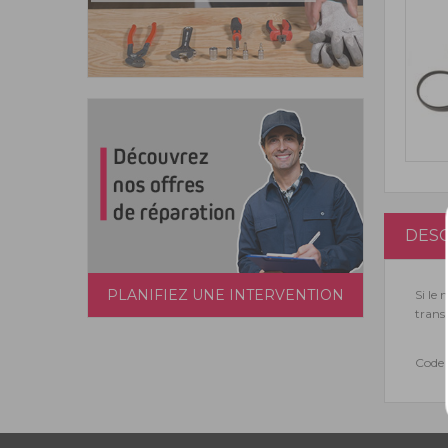
DESC
PLANIFIEZ UNE INTERVENTION
Si le
trans
Code 