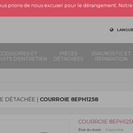
us prions de nous excuser pour le dérangement. Notre 
LANGUE
CCESSOIRES ET
PIÈCES
DIAGNOSTIC ET
UITS D'ENTRETIEN
DÉTACHÉES
RÉPARATION
CE DÉTACHÉE |
COURROIE 8EPH1258
COURROIE 8EPH125
État du stock :
Disponible