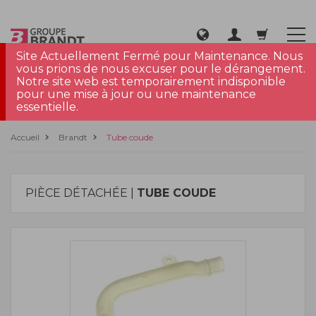
Site Actuellement Fermé pour Maintenance. Nous
vous prions de nous excuser pour le dérangement.
Notre site web est temporairement indisponible
pour une mise à jour ou une maintenance
essentielle.
Accueil
Brandt
Tube coude
PIÈCE DÉTACHÉE |
TUBE COUDE