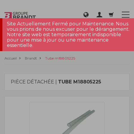
Site Actuellement Fermé pour Maintenance. Nous
vous prions de nous excuser pour le dérangement.
Notre site web est temporairement indisponible
pour une mise à jour ou une maintenance
essentielle.
Accueil
Brandt
Tube m18805225
PIÈCE DÉTACHÉE |
TUBE M18805225