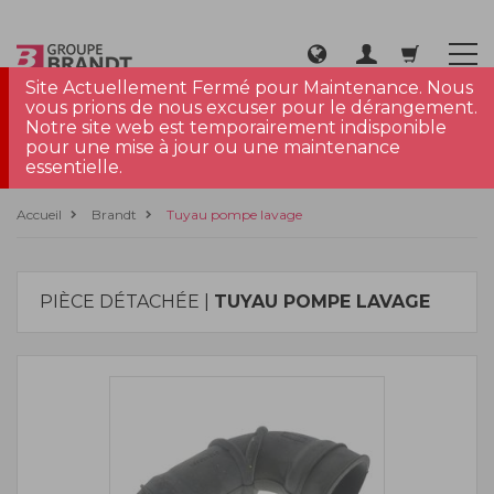
Site Actuellement Fermé pour Maintenance. Nous
vous prions de nous excuser pour le dérangement.
Notre site web est temporairement indisponible
pour une mise à jour ou une maintenance
essentielle.
Accueil
Brandt
Tuyau pompe lavage
PIÈCE DÉTACHÉE |
TUYAU POMPE LAVAGE