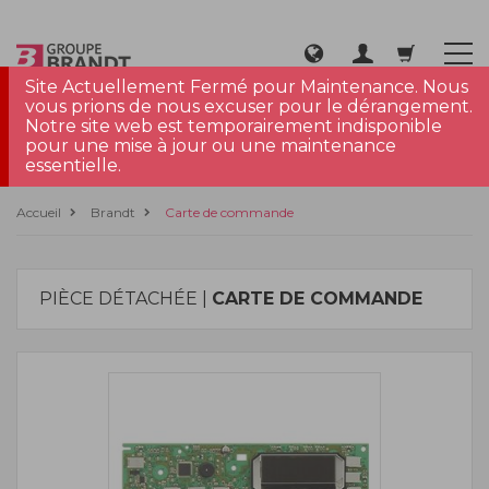
Site Actuellement Fermé pour Maintenance. Nous
vous prions de nous excuser pour le dérangement.
Notre site web est temporairement indisponible
pour une mise à jour ou une maintenance
essentielle.
Accueil
Brandt
Carte de commande
PIÈCE DÉTACHÉE |
CARTE DE COMMANDE