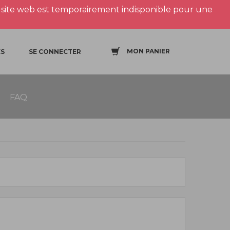
site web est temporairement indisponible pour une
MON PANIER
S
SE CONNECTER
FAQ