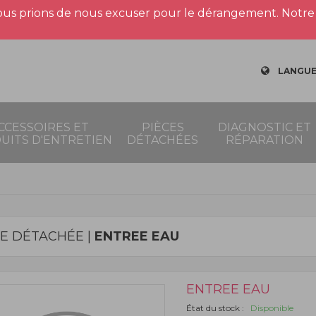
us prions de nous excuser pour le dérangement. Notre 
LANGUE
CCESSOIRES ET
PIÈCES
DIAGNOSTIC ET
UITS D'ENTRETIEN
DÉTACHÉES
RÉPARATION
CE DÉTACHÉE |
ENTREE EAU
ENTREE EAU
État du stock :
Disponible