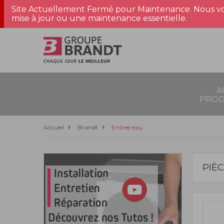
Site Actuellement Fermé pour Maintenance. Nous vo
mise à jour ou une maintenance essentielle.
A
PROD
Accueil
Brandt
Entree eau
PIÈ