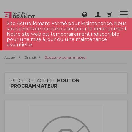
Site Actuellement Fermé pour Maintenance. Nous
vous prions de nous excuser pour le dérangement.
Notre site web est temporairement indisponible
pour une mise à jour ou une maintenance
essentielle.
Accueil
Brandt
Bouton programmateur
PIÈCE DÉTACHÉE |
BOUTON
PROGRAMMATEUR