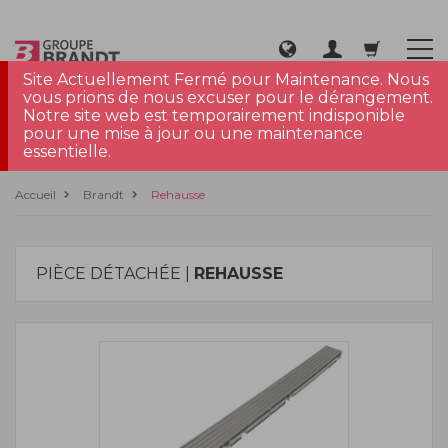
Site Actuellement Fermé pour Maintenance. Nous
vous prions de nous excuser pour le dérangement.
Notre site web est temporairement indisponible
pour une mise à jour ou une maintenance
essentielle.
Accueil
Brandt
Rehausse
PIÈCE DÉTACHÉE |
REHAUSSE