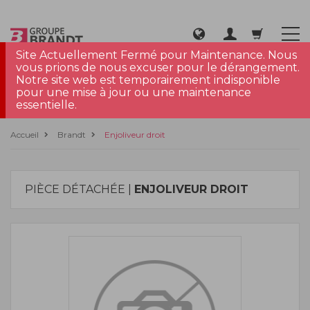
Site Actuellement Fermé pour Maintenance. Nous
vous prions de nous excuser pour le dérangement.
Notre site web est temporairement indisponible
pour une mise à jour ou une maintenance
essentielle.
Accueil
Brandt
Enjoliveur droit
PIÈCE DÉTACHÉE |
ENJOLIVEUR DROIT