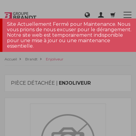
Site Actuellement Fermé pour Maintenance. Nous
vous prions de nous excuser pour le dérangement.
Notre site web est temporairement indisponible
pour une mise à jour ou une maintenance
essentielle.
Accueil
Brandt
Enjoliveur
PIÈCE DÉTACHÉE |
ENJOLIVEUR