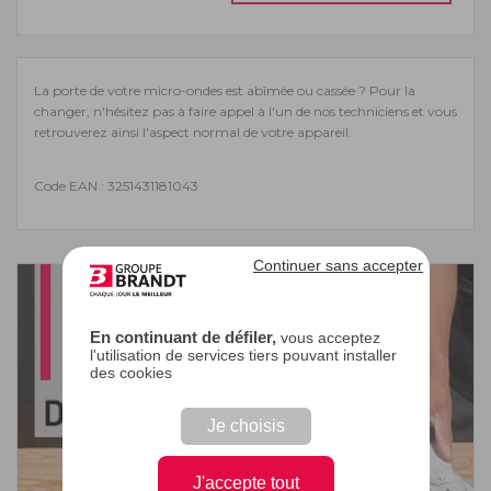
La porte de votre micro-ondes est abîmée ou cassée ? Pour la
changer, n'hésitez pas à faire appel à l'un de nos techniciens et vous
retrouverez ainsi l'aspect normal de votre appareil.
Code EAN : 3251431181043
Continuer sans accepter
En continuant de défiler,
vous acceptez
l'utilisation de services tiers pouvant installer
des cookies
Je choisis
J'accepte tout