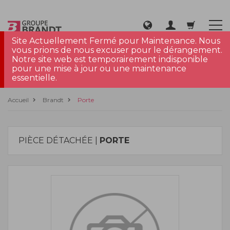
Site Actuellement Fermé pour Maintenance. Nous
vous prions de nous excuser pour le dérangement.
Notre site web est temporairement indisponible
pour une mise à jour ou une maintenance
essentielle.
Accueil
Brandt
Porte
PIÈCE DÉTACHÉE |
PORTE