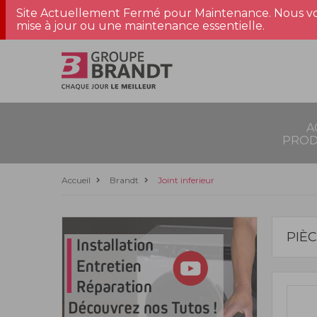
Site Actuellement Fermé pour Maintenance. Nous vo
mise à jour ou une maintenance essentielle.
A
PROD
Accueil
Brandt
Joint inferieur
PIÈ