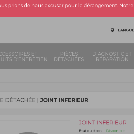
us prions de nous excuser pour le dérangement. Notre 
LANGUE
CCESSOIRES ET
PIÈCES
DIAGNOSTIC ET
UITS D'ENTRETIEN
DÉTACHÉES
RÉPARATION
CE DÉTACHÉE |
JOINT INFERIEUR
JOINT INFERIEUR
État du stock :
Disponible