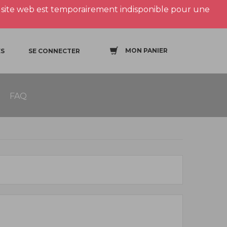
site web est temporairement indisponible pour une
MON PANIER
S
SE CONNECTER
FAQ