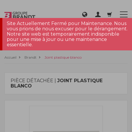
Site Actuellement Fermé pour Maintenance. Nous
vous prions de nous excuser pour le dérangement.
Notre site web est temporairement indisponible
pour une mise à jour ou une maintenance
essentielle.
Accueil
Brandt
Joint plastique blanco
PIÈCE DÉTACHÉE |
JOINT PLASTIQUE
BLANCO