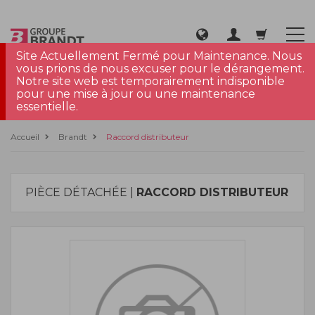
Site Actuellement Fermé pour Maintenance. Nous
vous prions de nous excuser pour le dérangement.
Notre site web est temporairement indisponible
pour une mise à jour ou une maintenance
essentielle.
Accueil
Brandt
Raccord distributeur
PIÈCE DÉTACHÉE |
RACCORD DISTRIBUTEUR