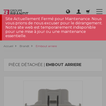
Site Actuellement Fermé pour Maintenance. Nous
vous prions de nous excuser pour le dérangement.
Notre site web est temporairement indisponible
pour une mise à jour ou une maintenance
essentielle.
Accueil
Brandt
Embout arriere
PIÈCE DÉTACHÉE |
EMBOUT ARRIERE