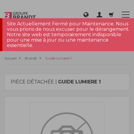
Site Actuellement Fermé pour Maintenance. Nous
vous prions de nous excuser pour le dérangement.
Notre site web est temporairement indisponible
pour une mise à jour ou une maintenance
essentielle.
Accueil
Brandt
Guide lumiere 1
PIÈCE DÉTACHÉE |
GUIDE LUMIERE 1