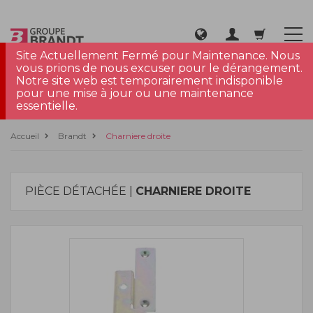
Site Actuellement Fermé pour Maintenance. Nous
vous prions de nous excuser pour le dérangement.
Notre site web est temporairement indisponible
pour une mise à jour ou une maintenance
essentielle.
Accueil
Brandt
Charniere droite
PIÈCE DÉTACHÉE |
CHARNIERE DROITE