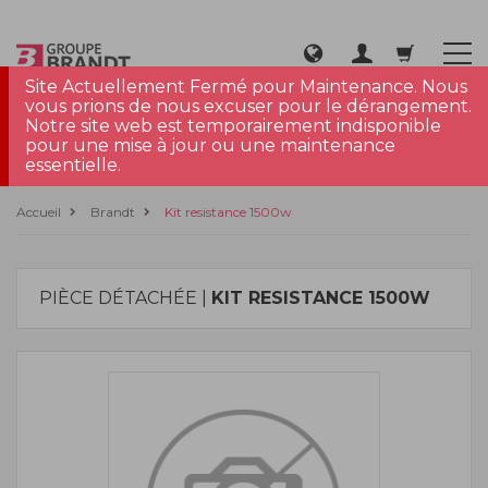
Site Actuellement Fermé pour Maintenance. Nous
vous prions de nous excuser pour le dérangement.
Notre site web est temporairement indisponible
pour une mise à jour ou une maintenance
essentielle.
Accueil
Brandt
Kit resistance 1500w
PIÈCE DÉTACHÉE |
KIT RESISTANCE 1500W