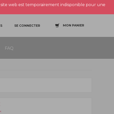
site web est temporairement indisponible pour une
MON PANIER
S
SE CONNECTER
FAQ
E
k