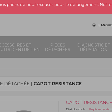
us prions de nous excuser pour le dérangement. Notre 
LANGUE
CCESSOIRES ET
PIÈCES
DIAGNOSTIC ET
UITS D'ENTRETIEN
DÉTACHÉES
RÉPARATION
CE DÉTACHÉE |
CAPOT RESISTANCE
CAPOT RESISTANC
État du stock :
Rupture de stoc