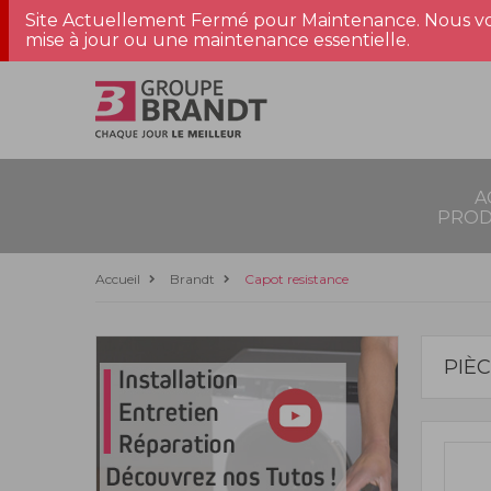
Site Actuellement Fermé pour Maintenance. Nous vo
mise à jour ou une maintenance essentielle.
A
PROD
Accueil
Brandt
Capot resistance
PIÈ