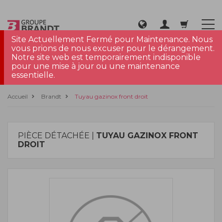
Site Actuellement Fermé pour Maintenance. Nous
vous prions de nous excuser pour le dérangement.
Notre site web est temporairement indisponible
pour une mise à jour ou une maintenance
essentielle.
Accueil
Brandt
Tuyau gazinox front droit
PIÈCE DÉTACHÉE |
TUYAU GAZINOX FRONT
DROIT