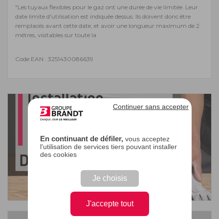
"Les tuyaux flexibles pour le gaz ont une durée de vie limitée. Leur
date limite d'utilisation est indiquée dessus. Ils doivent donc être
remplacés avant cette date, et avoir une longueur maximum de 2
mètres, visitables sur toute la
Code EAN : 3251430086639
Continuer sans accepter
En continuant de défiler,
vous acceptez
l'utilisation de services tiers pouvant installer
des cookies
Je choisis
J'accepte tout