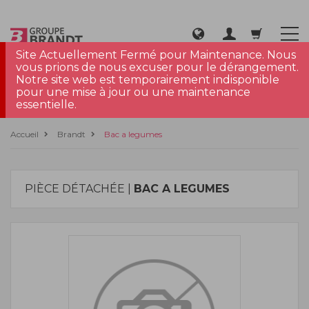
Site Actuellement Fermé pour Maintenance. Nous
vous prions de nous excuser pour le dérangement.
Notre site web est temporairement indisponible
pour une mise à jour ou une maintenance
essentielle.
Accueil
Brandt
Bac a legumes
PIÈCE DÉTACHÉE |
BAC A LEGUMES