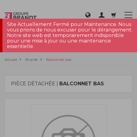
Site Actuellement Fermé pour Maintenance. Nous
vous prions de nous excuser pour le dérangement.
Notre site web est temporairement indisponible
pour une mise à jour ou une maintenance
essentielle.
Accueil
Brandt
Balconnet bas
PIÈCE DÉTACHÉE |
BALCONNET BAS