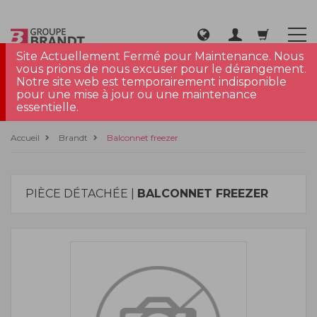
Site Actuellement Fermé pour Maintenance. Nous
vous prions de nous excuser pour le dérangement.
Notre site web est temporairement indisponible
pour une mise à jour ou une maintenance
essentielle.
Accueil
Brandt
Balconnet freezer
PIÈCE DÉTACHÉE |
BALCONNET FREEZER