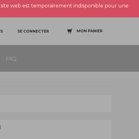
site web est temporairement indisponible pour une
MON PANIER
S
SE CONNECTER
FAQ
N