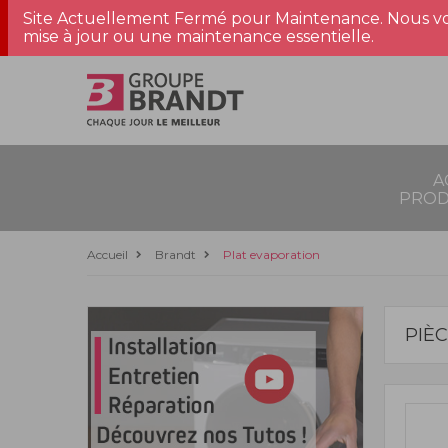
Site Actuellement Fermé pour Maintenance. Nous vo
mise à jour ou une maintenance essentielle.
A
PROD
Accueil
Brandt
Plat evaporation
PIÈ