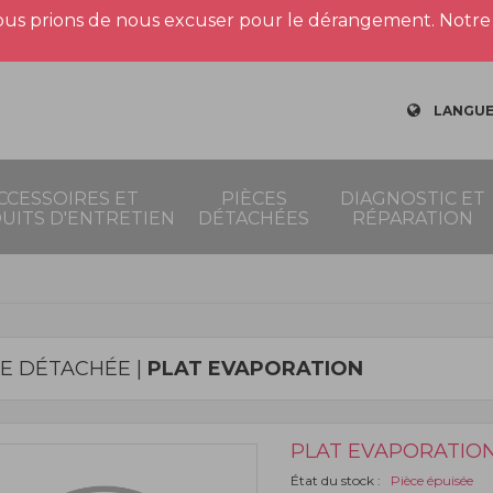
us prions de nous excuser pour le dérangement. Notre 
LANGUE
CCESSOIRES ET
PIÈCES
DIAGNOSTIC ET
UITS D'ENTRETIEN
DÉTACHÉES
RÉPARATION
CE DÉTACHÉE |
PLAT EVAPORATION
PLAT EVAPORATIO
État du stock :
Pièce épuisée