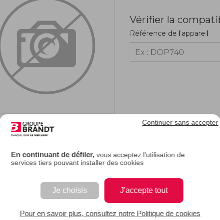
Vérifier la compati
Référence de l'appareil
Continuer sans accepter
RIPTION
En continuant de défiler,
vous acceptez l'utilisation de
services tiers pouvant installer des cookies
plat évaporation de votre réfrigérateur est percé ou cassé, vous pouvez le change
 de récupération d'eau qui se trouve à l'arrière.
Je choisis
J'accepte tout
EAN : 3251430016896
Pour en savoir plus, consultez notre Politique de cookies