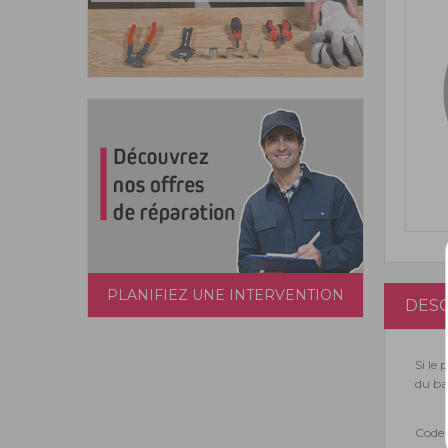
PLANIFIEZ UNE INTERVENTION
DESC
Si le 
du bac
Code 