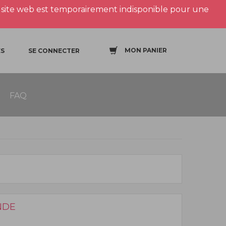
site web est temporairement indisponible pour une
MON PANIER
S
SE CONNECTER
FAQ
NDE