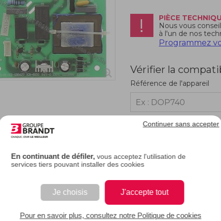
PIÈCE TECHNIQ
Nous vous conseill
à l'un de nos tech
Programmez vot
Vérifier la compati
Référence de l'appareil
Continuer sans accepter
RIPTION
En continuant de défiler,
vous acceptez l'utilisation de
services tiers pouvant installer des cookies
 carte de commande de votre cave à vin ne fonctionne plus, vous pouvez la rem
eil. Elle permet de transmettre à la carte de puissance vos instructions (tempér
re cave à vin.
Je choisis
J'accepte tout
Pour en savoir plus, consultez notre Politique de cookies
 EAN : 3251430880596