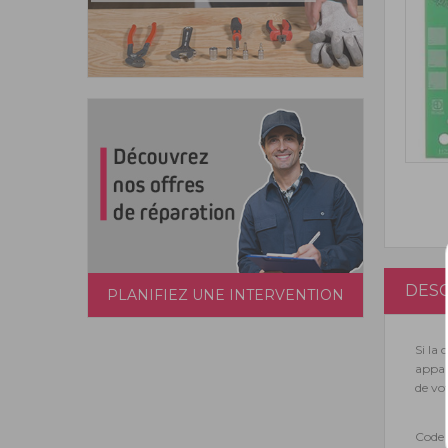
DESC
PLANIFIEZ UNE INTERVENTION
Si la
appar
de vot
Code