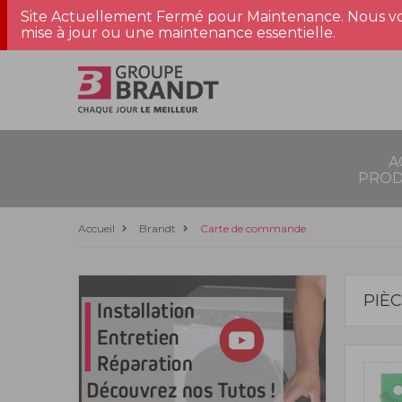
Site Actuellement Fermé pour Maintenance. Nous vo
mise à jour ou une maintenance essentielle.
A
PROD
Accueil
Brandt
Carte de commande
PIÈ