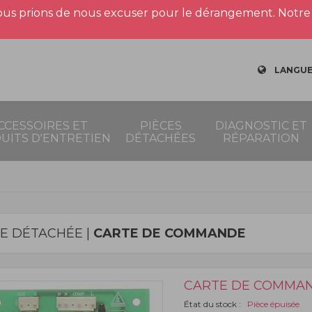
us prions de nous excuser pour le dérangement. Notre 
LANGUE
CCESSOIRES ET
PIÈCES
DIAGNOSTIC ET
UITS D'ENTRETIEN
DÉTACHÉES
RÉPARATION
CE DÉTACHÉE |
CARTE DE COMMANDE
CARTE DE COMMA
État du stock :
Pièce épuisée