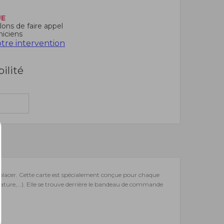
UE
ons de faire appel
niciens
re intervention
bilité
placer. Cette carte est spécialement conçue pour chaque
ature,...). Elle se trouve derrière le bandeau de commande