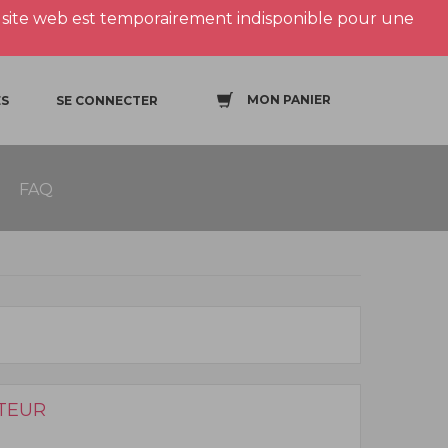
site web est temporairement indisponible pour une
MON PANIER
S
SE CONNECTER
FAQ
TEUR