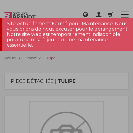
Site Actuellement Fermé pour Maintenance. Nous
vous prions de nous excuser pour le dérangement.
Notre site web est temporairement indisponible
pour une mise à jour ou une maintenance
essentielle.
Accueil
Brandt
Tulipe
PIÈCE DÉTACHÉE |
TULIPE