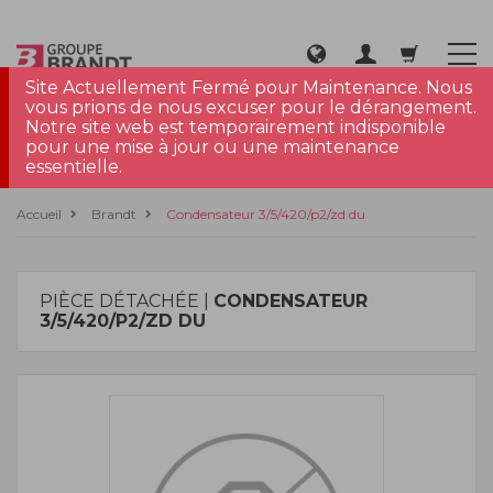
Site Actuellement Fermé pour Maintenance. Nous
vous prions de nous excuser pour le dérangement.
Notre site web est temporairement indisponible
pour une mise à jour ou une maintenance
essentielle.
Accueil
Brandt
Condensateur 3/5/420/p2/zd du
PIÈCE DÉTACHÉE |
CONDENSATEUR
3/5/420/P2/ZD DU