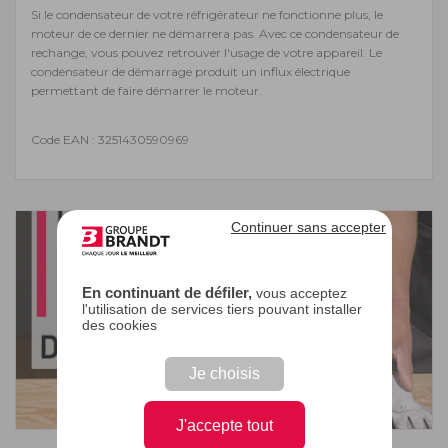
Si le condensateur de votre réfrigérateur ne fonctionne plus, le
moteur de ce dernier ne démarrera pas. Avec ce condensateur de
rechange, vous pouvez retrouver l'usage de votre appareil. Le
condensateur de démarrage produit un influx électrique
permettant de faire démarrer le moteur.
Code EAN : 3251430590969
Continuer sans accepter
En continuant de défiler,
vous acceptez
l'utilisation de services tiers pouvant installer
des cookies
Je choisis
J'accepte tout