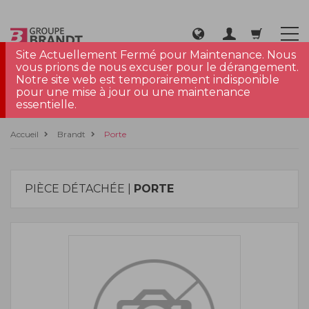
Site Actuellement Fermé pour Maintenance. Nous
vous prions de nous excuser pour le dérangement.
Notre site web est temporairement indisponible
pour une mise à jour ou une maintenance
essentielle.
Accueil
Brandt
Porte
PIÈCE DÉTACHÉE |
PORTE