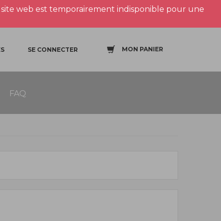
site web est temporairement indisponible pour une
MON PANIER
S
SE CONNECTER
FAQ