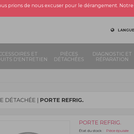
us prions de nous excuser pour le dérangement. Notre 
LANGUE
CCESSOIRES ET
PIÈCES
DIAGNOSTIC ET
UITS D'ENTRETIEN
DÉTACHÉES
RÉPARATION
CE DÉTACHÉE |
PORTE REFRIG.
PORTE REFRIG.
État du stock :
Pièce épuisée