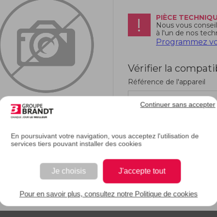
PIÈCE TECHNIQ
Nous vous conseill
à l'un de nos tech
Programmez vot
Vérifier la compati
Référence de l'appareil
Continuer sans accepter
En poursuivant votre navigation, vous acceptez l'utilisation de
services tiers pouvant installer des cookies
RIPTION
Je choisis
J'accepte tout
e description.
Pour en savoir plus, consultez notre Politique de cookies