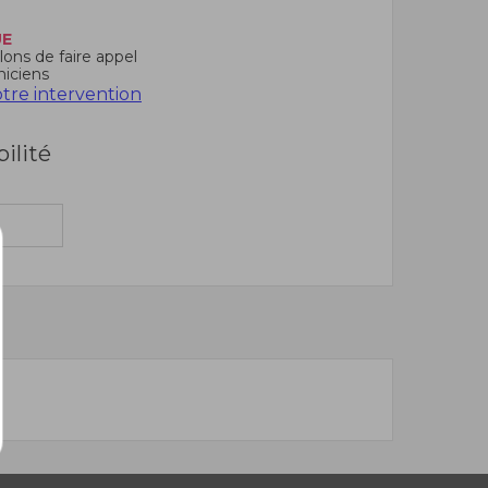
UE
ons de faire appel
niciens
re intervention
bilité