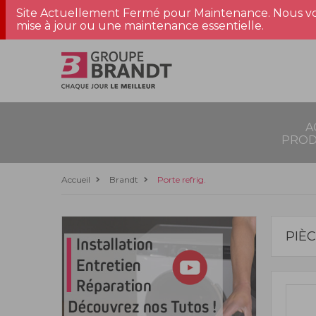
Site Actuellement Fermé pour Maintenance. Nous vo
mise à jour ou une maintenance essentielle.
A
PROD
Accueil
Brandt
Porte refrig.
PIÈ