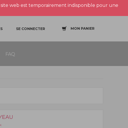
site web est temporairement indisponible pour une
MON PANIER
S
SE CONNECTER
FAQ
'EAU
k