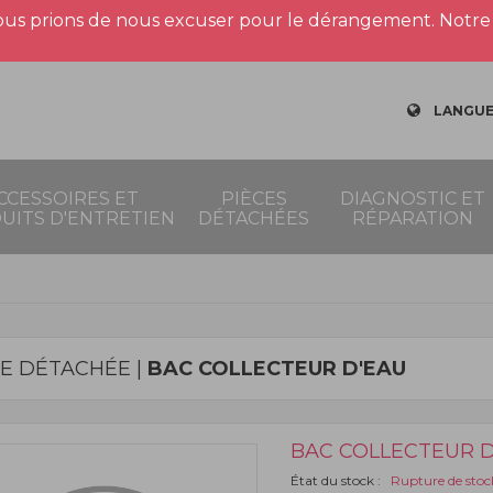
us prions de nous excuser pour le dérangement. Notre 
LANGUE
CCESSOIRES ET
PIÈCES
DIAGNOSTIC ET
UITS D'ENTRETIEN
DÉTACHÉES
RÉPARATION
CE DÉTACHÉE |
BAC COLLECTEUR D'EAU
BAC COLLECTEUR D
État du stock :
Rupture de stoc