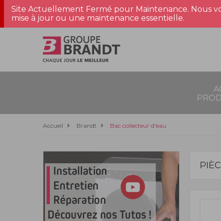
Site Actuellement Fermé pour Maintenance. Nous vo
mise à jour ou une maintenance essentielle.
A
PROD
Accueil
Brandt
Bac collecteur d'eau
PIÈ