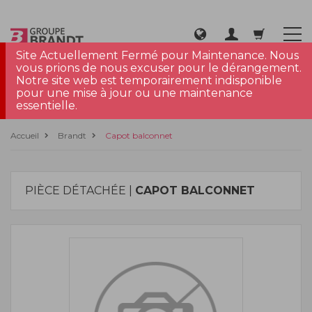
Site Actuellement Fermé pour Maintenance. Nous
vous prions de nous excuser pour le dérangement.
Notre site web est temporairement indisponible
pour une mise à jour ou une maintenance
essentielle.
Accueil
Brandt
Capot balconnet
PIÈCE DÉTACHÉE |
CAPOT BALCONNET