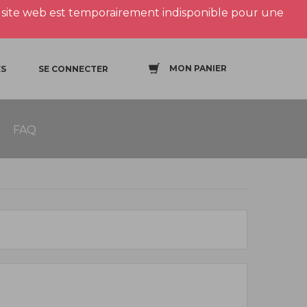
site web est temporairement indisponible pour une
MON PANIER
S
SE CONNECTER
FAQ