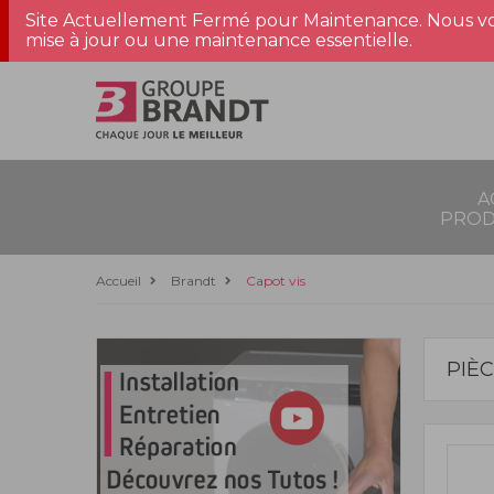
Site Actuellement Fermé pour Maintenance. Nous vo
mise à jour ou une maintenance essentielle.
A
PROD
Accueil
Brandt
Capot vis
PIÈ