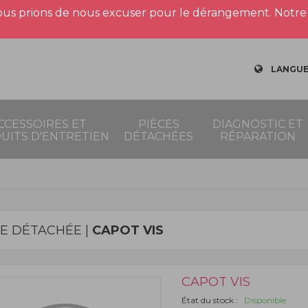
us prions de nous excuser pour le dérangement. Notre 
LANGUE
CCESSOIRES ET
PIÈCES
DIAGNOSTIC ET
UITS D'ENTRETIEN
DÉTACHÉES
RÉPARATION
CE DÉTACHÉE |
CAPOT VIS
CAPOT VIS
État du stock :
Disponible