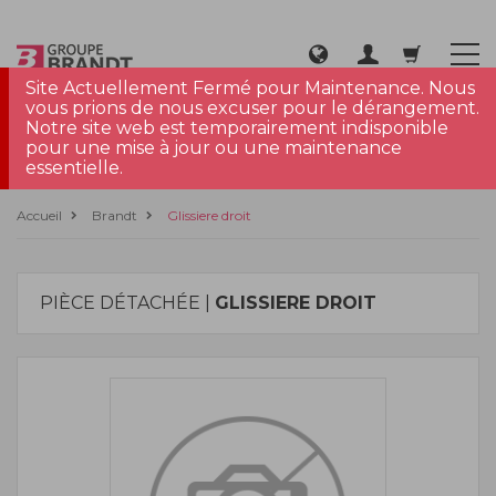
Site Actuellement Fermé pour Maintenance. Nous
vous prions de nous excuser pour le dérangement.
Notre site web est temporairement indisponible
pour une mise à jour ou une maintenance
essentielle.
Accueil
Brandt
Glissiere droit
PIÈCE DÉTACHÉE |
GLISSIERE DROIT