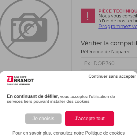
PIÈCE TECHNIQ
Nous vous conseill
à l'un de nos tech
Programmez vot
Vérifier la compati
Référence de l'appareil
Continuer sans accepter
RIPTION
En continuant de défiler,
vous acceptez l'utilisation de
services tiers pouvant installer des cookies
tre réfrigérateur fait beaucoup de froid et que le compresseur n'arrête plus de 
ystème. Utilisez cette pièce de remplacement afin de retrouver son usage normal
Je choisis
J'accepte tout
EAN : 3251430178754
Pour en savoir plus, consultez notre Politique de cookies