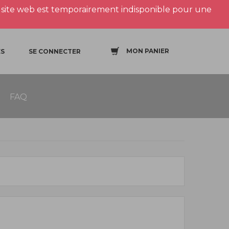
site web est temporairement indisponible pour une
MON PANIER
S
SE CONNECTER
FAQ