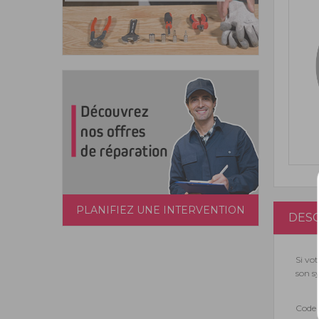
PLANIFIEZ UNE INTERVENTION
DESC
Si vo
son s
Code 