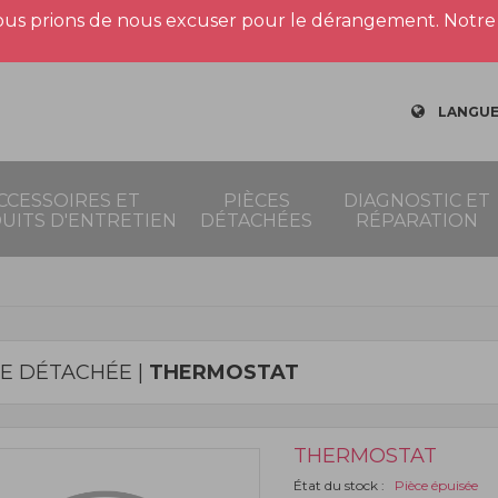
us prions de nous excuser pour le dérangement. Notre 
LANGUE
CCESSOIRES ET
PIÈCES
DIAGNOSTIC ET
UITS D'ENTRETIEN
DÉTACHÉES
RÉPARATION
CE DÉTACHÉE |
THERMOSTAT
THERMOSTAT
État du stock :
Pièce épuisée