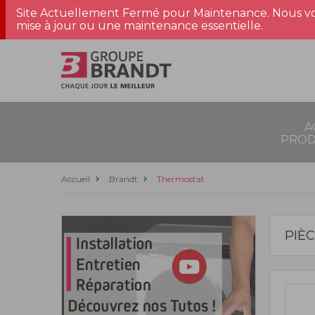
Site Actuellement Fermé pour Maintenance. Nous vo
mise à jour ou une maintenance essentielle.
A
PROD
Accueil
Brandt
Thermostat
PIÈ