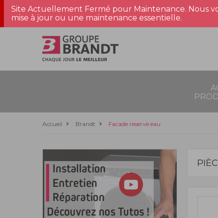
Site Actuellement Fermé pour Maintenance. Nous vo
mise à jour ou une maintenance essentielle.
A
PROD
Accueil
Brandt
Facade reserve eau
PIÈ