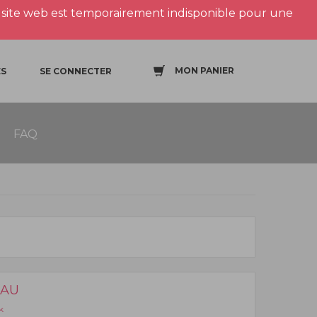
site web est temporairement indisponible pour une
MON PANIER
S
SE CONNECTER
FAQ
EAU
k