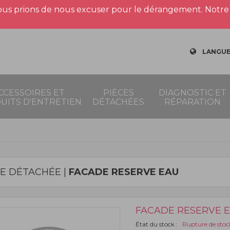
us prions de nous excuser pour le dérangement. Notre 
LANGUE
CCESSOIRES ET
PIÈCES
DIAGNOSTIC ET
UITS D'ENTRETIEN
DÉTACHÉES
RÉPARATION
CE DÉTACHÉE |
FACADE RESERVE EAU
FACADE RESERVE 
État du stock :
Rupture de stoc