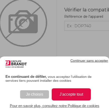
Vérifier la compati
Référence de l'appareil
Continuer sans accepter
RIPTION
En continuant de défiler,
vous acceptez l'utilisation de
services tiers pouvant installer des cookies
une des touches (ou boutons) fonctions de votre sèche-linge est défectueuse, vo
tre appareil. Les touches fonctions vous servent à indiquer vos instructions à vo
Je choisis
J'accepte tout
EAN : 3251430296496
Pour en savoir plus, consultez notre Politique de cookies