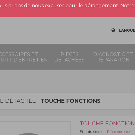
us prions de nous excuser pour le dérangement. Notre 
LANGUE
CCESSOIRES ET
PIÈCES
DIAGNOSTIC ET
UITS D'ENTRETIEN
DÉTACHÉES
RÉPARATION
CE DÉTACHÉE |
TOUCHE FONCTIONS
TOUCHE FONCTION
État du stock :
Pièce épuisée