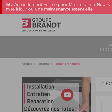
Site Actuellement Fermé pour Maintenance. Nous vo
mise à jour ou une maintenance essentielle.
A
PROD
Accueil
Brandt
Touche fonctions
PIÈ