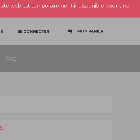
site web est temporairement indisponible pour une
MON PANIER
S
SE CONNECTER
FAQ
S