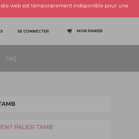
site web est temporairement indisponible pour une
MON PANIER
S
SE CONNECTER
FAQ
 TAMB
ENT PALIER TAMB