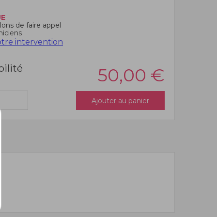
UE
ons de faire appel
niciens
re intervention
bilité
50,00
€
Ajouter au panier