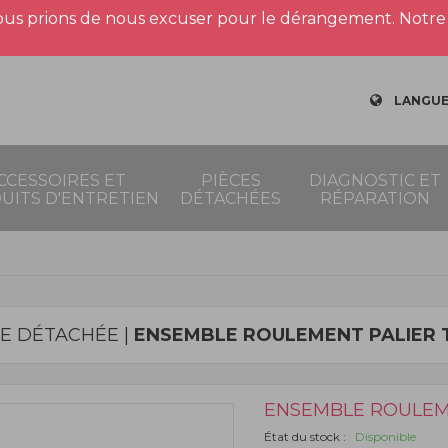
us prions de nous excuser pour le dérangement. Notre 
LANGUE
CCESSOIRES ET
PIÈCES
DIAGNOSTIC ET
UITS D'ENTRETIEN
DÉTACHÉES
RÉPARATION
CE DÉTACHÉE |
ENSEMBLE ROULEMENT PALIER
ENSEMBLE ROULEM
État du stock :
Disponible