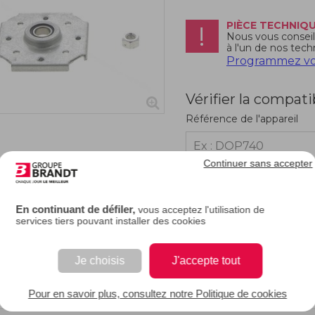
PIÈCE TECHNIQ
Nous vous conseill
à l'un de nos tech
Programmez vot
Vérifier la compati
Référence de l'appareil
Continuer sans accepter
RIPTION
En continuant de défiler,
vous acceptez l'utilisation de
services tiers pouvant installer des cookies
e description.
Je choisis
J'accepte tout
EAN : 3251431042931
Pour en savoir plus, consultez notre Politique de cookies