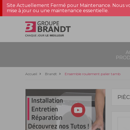
Site Actuellement Fermé pour Maintenance. Nous vo
mise à jour ou une maintenance essentielle.
A
PROD
Accueil
Brandt
Ensemble roulement palier tamb
PIÈ