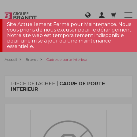
Site Actuellement Fermé pour Maintenance. Nous
vous prions de nous excuser pour le dérangement.
Notre site web est temporairement indisponible
pour une mise à jour ou une maintenance
essentielle.
Accueil
Brandt
Cadre de porte interieur
PIÈCE DÉTACHÉE |
CADRE DE PORTE
INTERIEUR