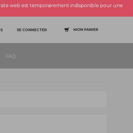
site web est temporairement indisponible pour une
MON PANIER
S
SE CONNECTER
FAQ