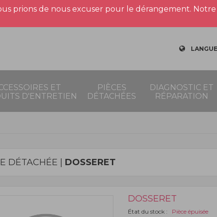
us prions de nous excuser pour le dérangement. Notre 
LANGUE
CCESSOIRES ET
PIÈCES
DIAGNOSTIC ET
UITS D'ENTRETIEN
DÉTACHÉES
RÉPARATION
CE DÉTACHÉE |
DOSSERET
DOSSERET
État du stock :
Pièce épuisée