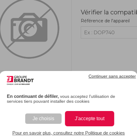
Vérifier la compati
Référence de l'appareil
Continuer sans accepter
RIPTION
En continuant de défiler,
vous acceptez l'utilisation de
services tiers pouvant installer des cookies
dosseret de votre sèche-linge est abîmé ou cassé, n'hésitez pas à le changer afin
e support sur lequel sont disposés les boutons de commande et qui abrite la ca
Je choisis
J'accepte tout
EAN : 3251430298421
Pour en savoir plus, consultez notre Politique de cookies