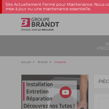
Site Actuellement Fermé pour Maintenance. Nous vo
mise à jour ou une maintenance essentielle.
A
PROD
Accueil
Brandt
Dosseret
PIÈ