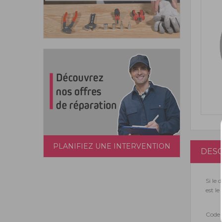
PLANIFIEZ UNE INTERVENTION
DESC
Si le 
est l
Code 