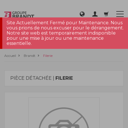
Site Actuellement Fermé pour Maintenance. Nous
vous prions de nous excuser pour le dérangement.
Notre site web est temporairement indisponible
pour une mise à jour ou une maintenance
essentielle.
Accueil
Brandt
Filerie
PIÈCE DÉTACHÉE |
FILERIE