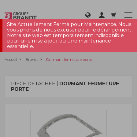
Site Actuellement Fermé pour Maintenance. Nous
vous prions de nous excuser pour le dérangement.
Notre site web est temporairement indisponible
pour une mise à jour ou une maintenance
essentielle.
Accueil
Brandt
Dormant fermeture porte
PIÈCE DÉTACHÉE |
DORMANT FERMETURE
PORTE