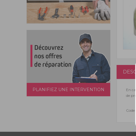
DESC
PLANIFIEZ UNE INTERVENTION
En ca
de pr
Code 