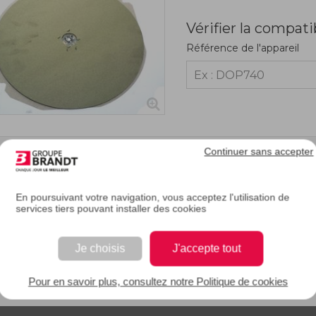
Vérifier la compati
Référence de l'appareil
Continuer sans accepter
RIPTION
En poursuivant votre navigation, vous acceptez l'utilisation de
services tiers pouvant installer des cookies
s de détérioration du disque de votre table à induction, vous pouvez en change
océder au remplacement. Ce disque sert d'isolant entre la plaque à induction et 
Je choisis
J'accepte tout
EAN : 3251430426152
Pour en savoir plus, consultez notre Politique de cookies