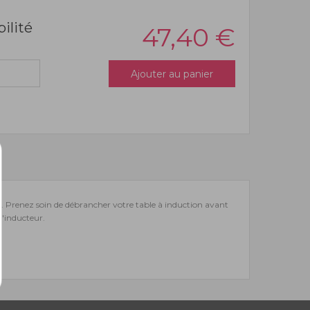
bilité
47,40
€
Ajouter au panier
r. Prenez soin de débrancher votre table à induction avant
l'inducteur.