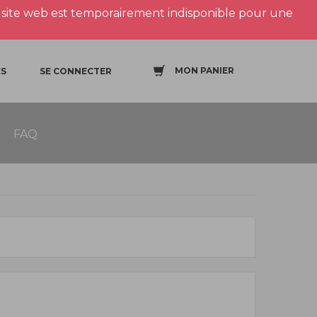
site web est temporairement indisponible pour une
MON PANIER
S
SE CONNECTER
FAQ