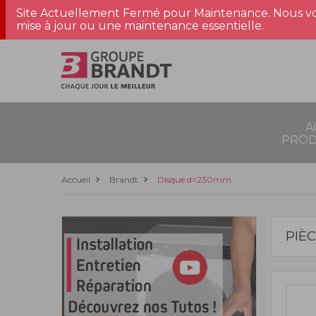
Site Actuellement Fermé pour Maintenance. Nous vo
mise à jour ou une maintenance essentielle.
A
PROD
Accueil
Brandt
Disque d=230mm
PIÈ