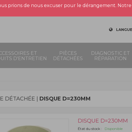
us prions de nous excuser pour le dérangement. Notre 
LANGUE
CCESSOIRES ET
PIÈCES
DIAGNOSTIC ET
UITS D'ENTRETIEN
DÉTACHÉES
RÉPARATION
CE DÉTACHÉE |
DISQUE D=230MM
DISQUE D=230MM
État du stock :
Disponible