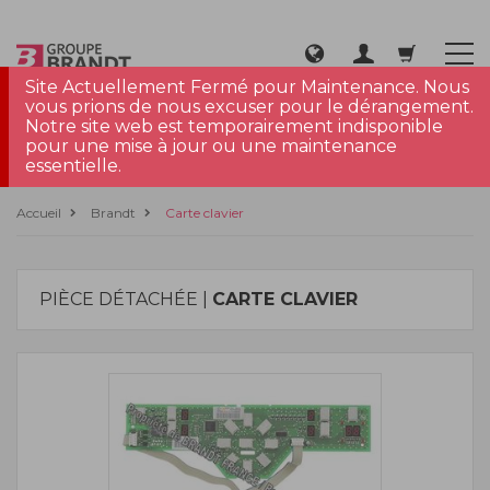
Site Actuellement Fermé pour Maintenance. Nous
vous prions de nous excuser pour le dérangement.
Notre site web est temporairement indisponible
pour une mise à jour ou une maintenance
essentielle.
Accueil
Brandt
Carte clavier
PIÈCE DÉTACHÉE |
CARTE CLAVIER